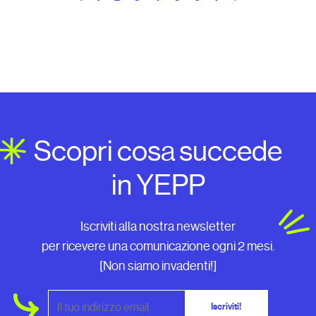
Scopri cosa succede
in YEPP
Iscriviti alla nostra newsletter
per ricevere una comunicazione ogni 2 mesi.
[Non siamo invadenti!]
Iscriviti!