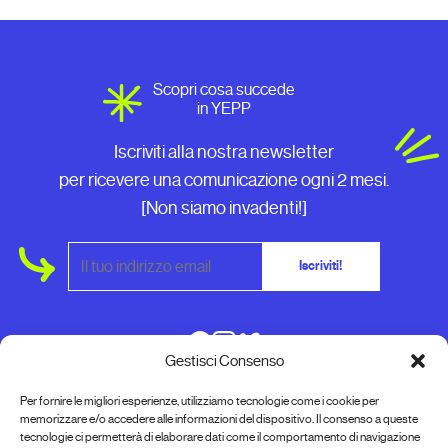
Scopri cosa succede
in YEPP
Iscriviti alla nostra newsletter
per ricevere una comunicazione ogni 2 mesi.
[Non siamo invadenti!]
Iscriviti!
Gestisci Consenso
Per fornire le migliori esperienze, utilizziamo tecnologie come i cookie per
Contributi Pubblici
Privacy Policy
memorizzare e/o accedere alle informazioni del dispositivo. Il consenso a queste
tecnologie ci permetterà di elaborare dati come il comportamento di navigazione