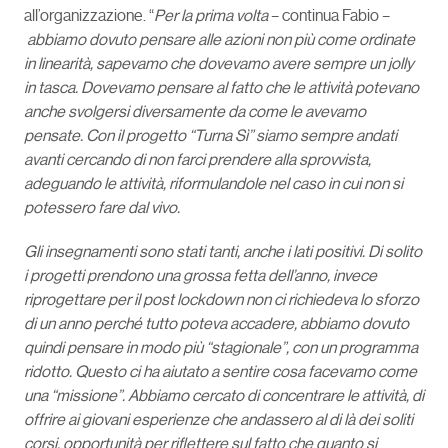
all’organizzazione. “
Per la prima volta
– continua Fabio –
abbiamo dovuto pensare alle azioni non più come ordinate
in linearità, sapevamo che dovevamo avere sempre un jolly
in tasca. Dovevamo pensare al fatto che le attività potevano
anche svolgersi diversamente da come le avevamo
pensate. Con il progetto “Turna Sì” siamo sempre andati
avanti cercando di non farci prendere alla sprovvista,
adeguando le attività, riformulandole nel caso in cui non si
potessero fare dal vivo.
Gli insegnamenti sono stati tanti, anche i lati positivi. Di solito
i progetti prendono una grossa fetta dell’anno, invece
riprogettare per il post lockdown non ci richiedeva lo sforzo
di un anno perché tutto poteva accadere, abbiamo dovuto
quindi pensare in modo più “stagionale”, con un programma
ridotto. Questo ci ha aiutato a sentire cosa facevamo come
una “missione”. Abbiamo cercato di concentrare le attività, di
offrire ai giovani esperienze che andassero al di là dei soliti
corsi, opportunità per riflettere sul fatto che quanto si