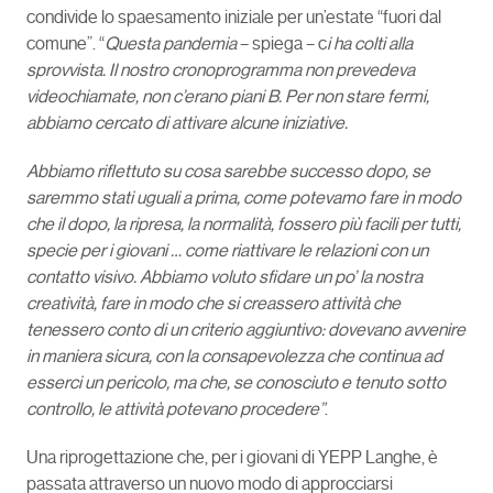
condivide lo spaesamento iniziale per un’estate “fuori dal
comune”. “
Questa pandemia
– spiega – c
i ha colti alla
sprovvista. Il nostro cronoprogramma non prevedeva
videochiamate, non c’erano piani B. Per non stare fermi,
abbiamo cercato di attivare alcune iniziative.
Abbiamo riflettuto su cosa sarebbe successo dopo, se
saremmo stati uguali a prima, come potevamo fare in modo
che il dopo, la ripresa, la normalità, fossero più facili per tutti,
specie per i giovani … come riattivare le relazioni con un
contatto visivo. Abbiamo voluto sfidare un po’ la nostra
creatività, fare in modo che si creassero attività che
tenessero conto di un criterio aggiuntivo: dovevano avvenire
in maniera sicura, con la consapevolezza che continua ad
esserci un pericolo, ma che, se conosciuto e tenuto sotto
controllo, le attività potevano procedere”
.
Una riprogettazione che, per i giovani di YEPP Langhe, è
passata attraverso un nuovo modo di approcciarsi